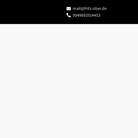
mail@fritz-ober.de
0049892014453